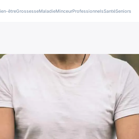
ien-être
Grossesse
Maladie
Minceur
Professionnels
Santé
Seniors