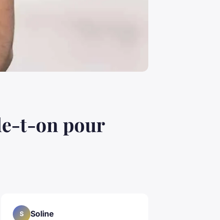
de-t-on pour
Soline
S